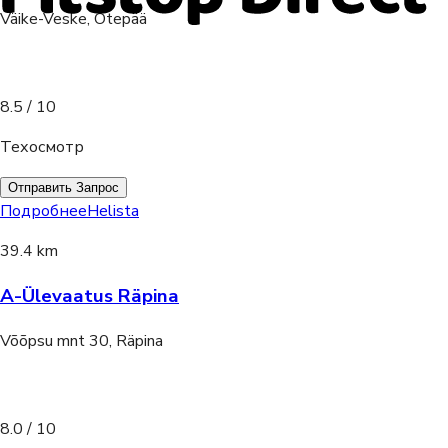
Väike-Veske, Otepää
8.5
/ 10
Техосмотр
Отправить Запрос
Подробнее
Helista
39.4 km
A-Ülevaatus Räpina
Võõpsu mnt 30, Räpina
8.0
/ 10