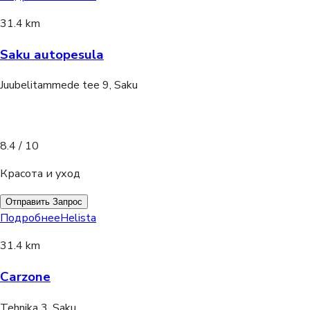
31.4 km
Saku autopesula
Juubelitammede tee 9, Saku
8.4
/ 10
Красота и уход
Отправить Запрос
Подробнее
Helista
31.4 km
Carzone
Tehnika 3, Saku