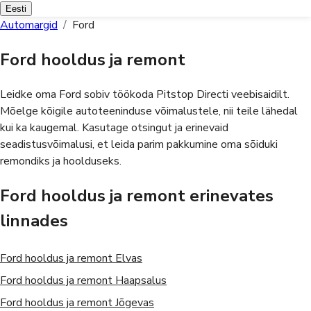
Eesti
Automargid
/
Ford
Ford hooldus ja remont
Leidke oma Ford sobiv töökoda Pitstop Directi veebisaidilt.
Mõelge kõigile autoteeninduse võimalustele, nii teile lähedal
kui ka kaugemal. Kasutage otsingut ja erinevaid
seadistusvõimalusi, et leida parim pakkumine oma sõiduki
remondiks ja hoolduseks.
Ford hooldus ja remont erinevates
linnades
Ford
hooldus ja remont
Elvas
Ford
hooldus ja remont
Haapsalus
Ford
hooldus ja remont
Jõgevas