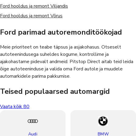
Ford
hooldus ja remont
Viljandis
Ford
hooldus ja remont
Võrus
Ford parimad autoremonditöökojad
Meie prioriteet on teabe täpsus ja asjakohasus. Otseselt
autoteenindusega suheldes kogume, kontrollime ja
ajakohastame pidevalt andmeid. Pitstop Direct aitab teid leida
õige autoteeninduse ja valida oma Ford autole ja muudele
automarkidele parima pakkumise.
Teised populaarsed automargid
Vaata kõik
80
Audi
BMW