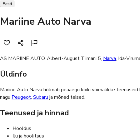
Eesti
Mariine Auto Narva
AS MARIINE AUTO, Albert-August Tiimani 5,
Narva
, Ida-Virum
Üldinfo
Mariine Auto Narva hõlmab peaaegu kõiki võimalikke teenuseid
nagu
Peugeot
,
Subaru
ja mõned teised.
Teenused ja hinnad
Hooldus
Ilu ja hoolitsus