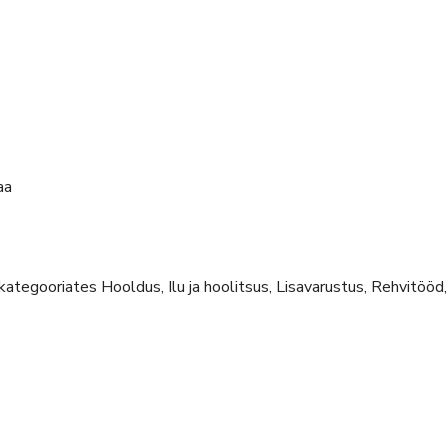
aa
 kategooriates
Hooldus, Ilu ja hoolitsus, Lisavarustus, Rehvitöö