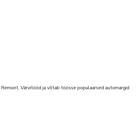
d, Remont, Värvitööd
ja võtab töösse populaarsed automargid