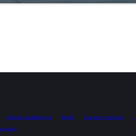
Sõiduki taustakontroll
Meist
Lisa autoteenindus
L
skoodeks