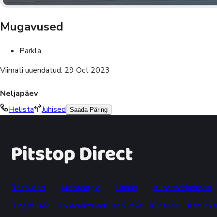
Mugavused
Parkla
Viimati uuendatud
:
29 Oct 2023
Neljapäev
Helista
Juhised
Saada Päring
Teenused
Automargid
Linnad
Autoteenindused
Tingimused
Konfidentsiaalsuspoliitika
Küpsised
Käitumi