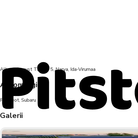
Albert-August Tiimani 5, Narva, Ida-Virumaa
Automargid
Peugeot, Subaru
Galerii