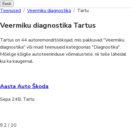
Eesti
Teenused
/
Veermiku diagnostika
/
Tartu
Veermiku diagnostika Tartus
Tartus on 44 autoremonditöökojad, mis pakkuvad "Veermiku
diagnostika" või muid teenuseid kategoorias "Diagnostika".
Mõelge kõigile autoteeninduse võimalustele, nii teile lähedal
kui ka kaugemal.
Aasta Auto Škoda
Sepa 24B, Tartu
9.2
/ 10