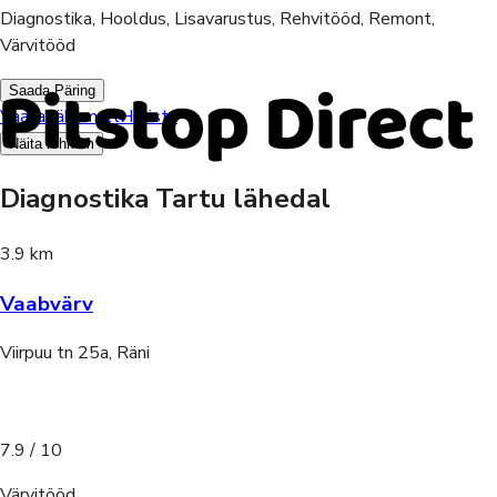
Diagnostika, Hooldus, Lisavarustus, Rehvitööd, Remont,
Värvitööd
Saada Päring
Vaata lähemalt
Helista
Näita rohkem
Diagnostika Tartu lähedal
3.9 km
Vaabvärv
Viirpuu tn 25a, Räni
7.9
/ 10
Värvitööd