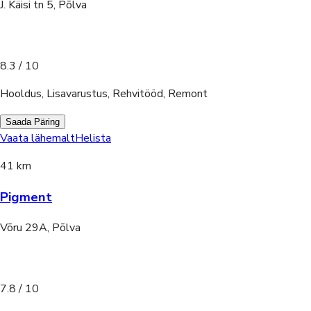
J. Käisi tn 5, Põlva
8.3
/ 10
Hooldus, Lisavarustus, Rehvitööd, Remont
Saada Päring
Vaata lähemalt
Helista
41 km
Pigment
Võru 29A, Põlva
7.8
/ 10