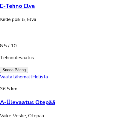
E-Tehno Elva
Kirde põik 8, Elva
8.5
/ 10
Tehnoülevaatus
Saada Päring
Vaata lähemalt
Helista
36.5 km
A-Ülevaatus Otepää
Väike-Veske, Otepää