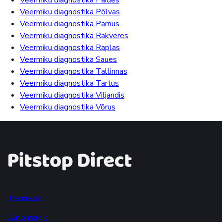
Veermiku diagnostika Paides
Veermiku diagnostika Põlvas
Veermiku diagnostika Pärnus
Veermiku diagnostika Rakveres
Veermiku diagnostika Raplas
Veermiku diagnostika Saues
Veermiku diagnostika Tallinnas
Veermiku diagnostika Tartus
Veermiku diagnostika Viljandis
Veermiku diagnostika Võrus
Teenused
Automargid