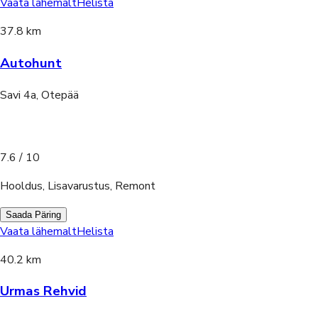
Vaata lähemalt
Helista
37.8 km
Autohunt
Savi 4a, Otepää
7.6
/ 10
Hooldus, Lisavarustus, Remont
Saada Päring
Vaata lähemalt
Helista
40.2 km
Urmas Rehvid