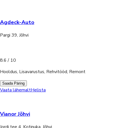
Agdeck-Auto
Pargi 39, Jõhvi
8.6
/ 10
Hooldus, Lisavarustus, Rehvitööd, Remont
Saada Päring
Vaata lähemalt
Helista
Vianor Jõhvi
Jordi tee 4, Kotinuka, Jõhvi