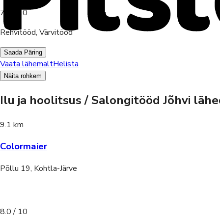
7.9
/ 10
Rehvitööd, Värvitööd
Saada Päring
Vaata lähemalt
Helista
Näita rohkem
Ilu ja hoolitsus / Salongitööd Jõhvi läh
9.1 km
Colormaier
Põllu 19, Kohtla-Järve
8.0
/ 10