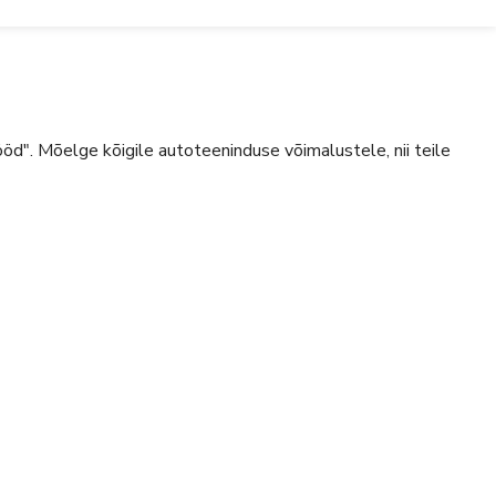
ööd".
Mõelge kõigile autoteeninduse võimalustele, nii teile