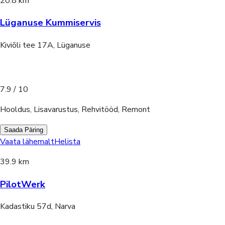
20.8 km
Lüganuse Kummiservis
Kiviõli tee 17A, Lüganuse
7.9
/ 10
Hooldus, Lisavarustus, Rehvitööd, Remont
Saada Päring
Vaata lähemalt
Helista
39.9 km
PilotWerk
Kadastiku 57d, Narva