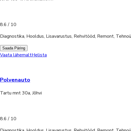
8.6
/ 10
Diagnostika, Hooldus, Lisavarustus, Rehvitööd, Remont, Tehno
Saada Päring
Vaata lähemalt
Helista
Polvenauto
Tartu mnt 30a, Jõhvi
8.6
/ 10
Diagnostika, Hooldus, Lisavarustus, Rehvitööd, Remont, Tehno