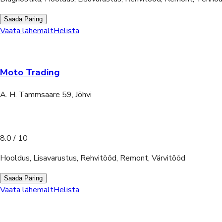
Saada Päring
Vaata lähemalt
Helista
Moto Trading
A. H. Tammsaare 59, Jõhvi
8.0
/ 10
Hooldus, Lisavarustus, Rehvitööd, Remont, Värvitööd
Saada Päring
Vaata lähemalt
Helista