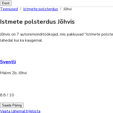
Eesti
Teenused
/
Istmete polsterdus
/
Jõhvi
Istmete polsterdus Jõhvis
Jõhvis on 7 autoremonditöökojad, mis pakkuvad "Istmete polsterd
lähedal kui ka kaugemal.
Sventli
Malmi 2b, Jõhvi
8.8
/ 10
Saada Päring
Vaata lähemalt
Helista