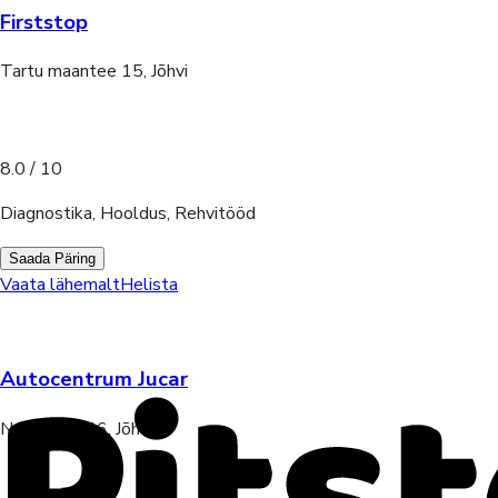
Firststop
Tartu maantee 15, Jõhvi
8.0
/ 10
Diagnostika, Hooldus, Rehvitööd
Saada Päring
Vaata lähemalt
Helista
Autocentrum Jucar
Narva mnt 46, Jõhvi