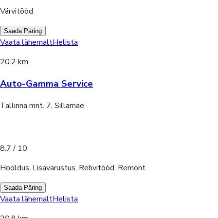
Värvitööd
Saada Päring
Vaata lähemalt
Helista
20.2 km
Auto-Gamma Service
Tallinna mnt. 7, Sillamäe
8.7
/ 10
Hooldus, Lisavarustus, Rehvitööd, Remont
Saada Päring
Vaata lähemalt
Helista