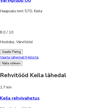
Värvigrupp OÜ
Haapsalu mnt 57D, Keila
8.0
/ 10
Hooldus, Värvitööd
Saada Päring
Vaata lähemalt
Helista
Näita rohkem
Rehvitööd Keila lähedal
1.7 km
Keila rehvivahetus