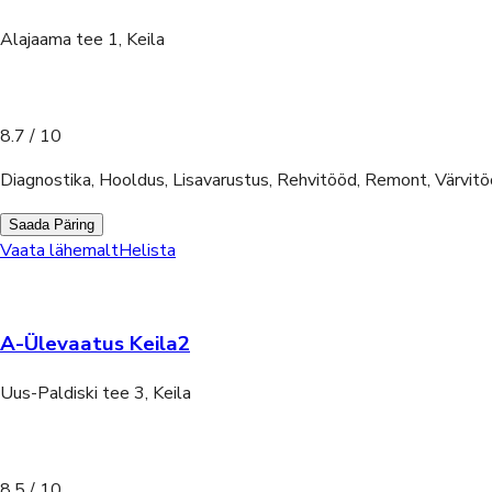
Alajaama tee 1, Keila
8.7
/ 10
Diagnostika, Hooldus, Lisavarustus, Rehvitööd, Remont, Värvit
Saada Päring
Vaata lähemalt
Helista
A-Ülevaatus Keila2
Uus-Paldiski tee 3, Keila
8.5
/ 10