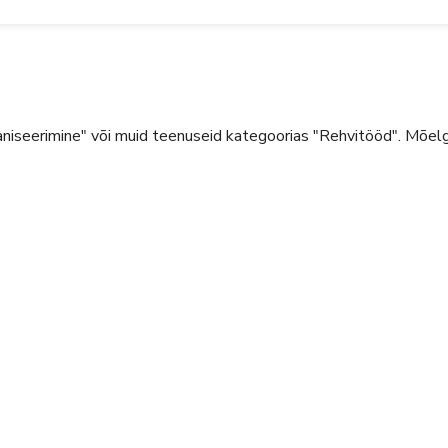
niseerimine" või muid teenuseid kategoorias "Rehvitööd".
Mõelge