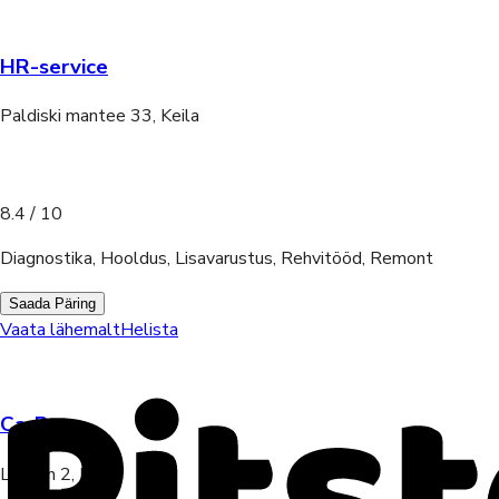
HR-service
Paldiski mantee 33, Keila
8.4
/ 10
Diagnostika, Hooldus, Lisavarustus, Rehvitööd, Remont
Saada Päring
Vaata lähemalt
Helista
CarBoss
Liiva tn 2, Keila