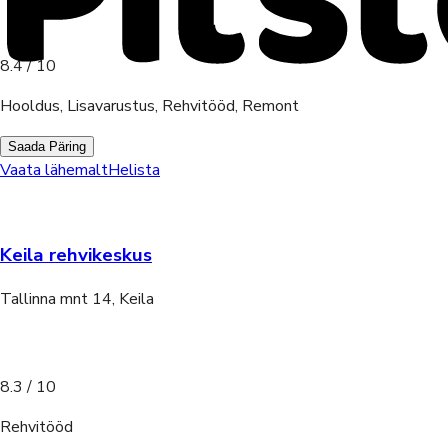
8.4
/ 10
Hooldus, Lisavarustus, Rehvitööd, Remont
Saada Päring
Vaata lähemalt
Helista
Keila rehvikeskus
Tallinna mnt 14, Keila
8.3
/ 10
Rehvitööd