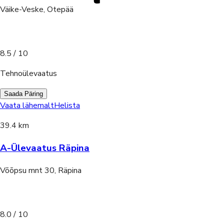
Väike-Veske, Otepää
8.5
/ 10
Tehnoülevaatus
Saada Päring
Vaata lähemalt
Helista
39.4 km
A-Ülevaatus Räpina
Võõpsu mnt 30, Räpina
8.0
/ 10