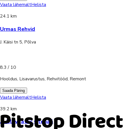
Vaata lähemalt
Helista
24.1 km
Urmas Rehvid
J. Käisi tn 5, Põlva
8.3
/ 10
Hooldus, Lisavarustus, Rehvitööd, Remont
Saada Päring
Vaata lähemalt
Helista
39.2 km
A-Ülevaatus Otepää