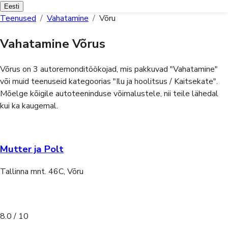
Eesti
Teenused
/
Vahatamine
/
Võru
Vahatamine Võrus
Võrus on 3 autoremonditöökojad, mis pakkuvad "Vahatamine"
või muid teenuseid kategoorias "Ilu ja hoolitsus / Kaitsekate".
Mõelge kõigile autoteeninduse võimalustele, nii teile lähedal
kui ka kaugemal.
Mutter ja Polt
Tallinna mnt. 46C, Võru
8.0
/ 10