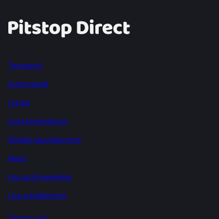
Teenused
Automargid
Linnad
Autoteenindused
Sõiduki taustakontroll
Meist
Lisa autoteenindus
Lisa eripakkumine
Tingimused