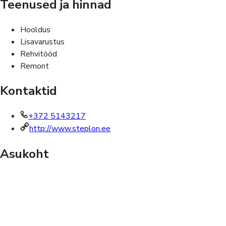
Teenused ja hinnad
Hooldus
Lisavarustus
Rehvitööd
Remont
Kontaktid
+372 5143217
http://www.steplon.ee
Asukoht