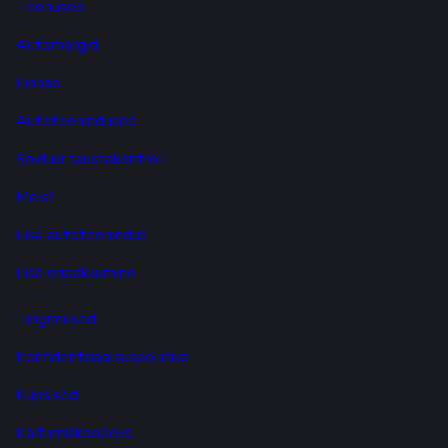
Teenused
Automargid
Linnad
Autoteenindused
Sõiduki taustakontroll
Meist
Lisa autoteenindus
Lisa eripakkumine
Tingimused
Konfidentsiaalsuspoliitika
Küpsised
Käitumiskoodeks