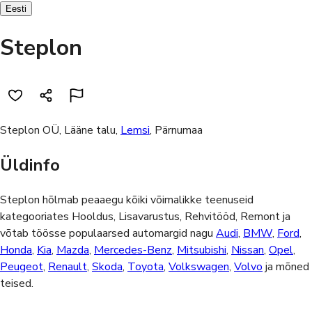
Eesti
Steplon
Steplon OÜ, Lääne talu,
Lemsi
, Pärnumaa
Üldinfo
Steplon hõlmab peaaegu kõiki võimalikke teenuseid
kategooriates
Hooldus, Lisavarustus, Rehvitööd, Remont
ja
võtab töösse populaarsed automargid nagu
Audi
,
BMW
,
Ford
,
Honda
,
Kia
,
Mazda
,
Mercedes-Benz
,
Mitsubishi
,
Nissan
,
Opel
,
Peugeot
,
Renault
,
Skoda
,
Toyota
,
Volkswagen
,
Volvo
ja mõned
teised.