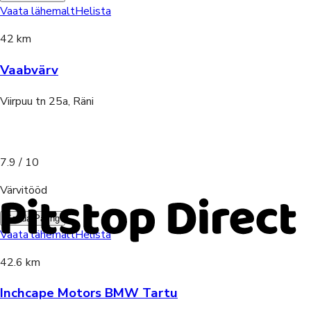
Vaata lähemalt
Helista
42 km
Vaabvärv
Viirpuu tn 25a, Räni
7.9
/ 10
Värvitööd
Saada Päring
Vaata lähemalt
Helista
42.6 km
Inchcape Motors BMW Tartu