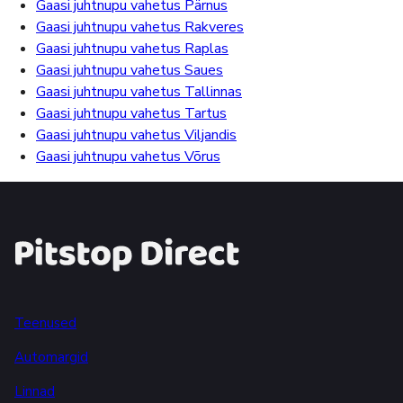
Gaasi juhtnupu vahetus Pärnus
Gaasi juhtnupu vahetus Rakveres
Gaasi juhtnupu vahetus Raplas
Gaasi juhtnupu vahetus Saues
Gaasi juhtnupu vahetus Tallinnas
Gaasi juhtnupu vahetus Tartus
Gaasi juhtnupu vahetus Viljandis
Gaasi juhtnupu vahetus Võrus
Teenused
Automargid
Linnad