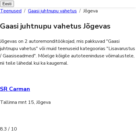
Eesti
Teenused
/
Gaasi juhtnupu vahetus
/
Jõgeva
Gaasi juhtnupu vahetus Jõgevas
Jõgevas on 2 autoremonditöökojad, mis pakkuvad "Gaasi
juhtnupu vahetus" või muid teenuseid kategoorias "Lisavarustus
/ Gaasiseadmed".
Mõelge kõigile autoteeninduse võimalustele,
nii teile lähedal kui ka kaugemal.
SR Carman
Tallinna mnt 15, Jõgeva
8.3
/ 10