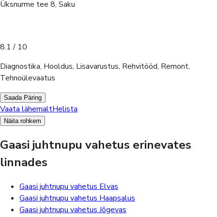
Üksnurme tee 8, Saku
8.1
/ 10
Diagnostika, Hooldus, Lisavarustus, Rehvitööd, Remont,
Tehnoülevaatus
Saada Päring
Vaata lähemalt
Helista
Näita rohkem
Gaasi juhtnupu vahetus erinevates
linnades
Gaasi juhtnupu vahetus Elvas
Gaasi juhtnupu vahetus Haapsalus
Gaasi juhtnupu vahetus Jõgevas