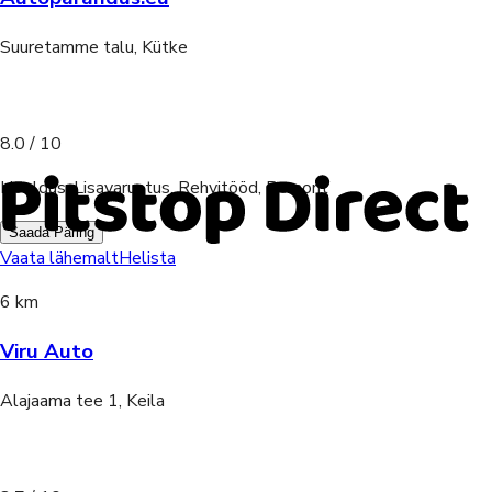
Suuretamme talu, Kütke
8.0
/ 10
Hooldus, Lisavarustus, Rehvitööd, Remont
Saada Päring
Vaata lähemalt
Helista
6 km
Viru Auto
Alajaama tee 1, Keila