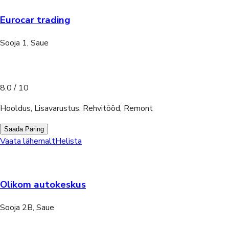
Eurocar trading
Sooja 1, Saue
8.0
/ 10
Hooldus, Lisavarustus, Rehvitööd, Remont
Saada Päring
Vaata lähemalt
Helista
Olikom autokeskus
Sooja 2B, Saue