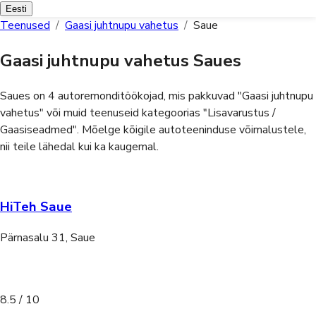
Eesti
Teenused
/
Gaasi juhtnupu vahetus
/
Saue
Gaasi juhtnupu vahetus Saues
Saues on 4 autoremonditöökojad, mis pakkuvad "Gaasi juhtnupu
vahetus" või muid teenuseid kategoorias "Lisavarustus /
Gaasiseadmed".
Mõelge kõigile autoteeninduse võimalustele,
nii teile lähedal kui ka kaugemal.
HiTeh Saue
Pärnasalu 31, Saue
8.5
/ 10