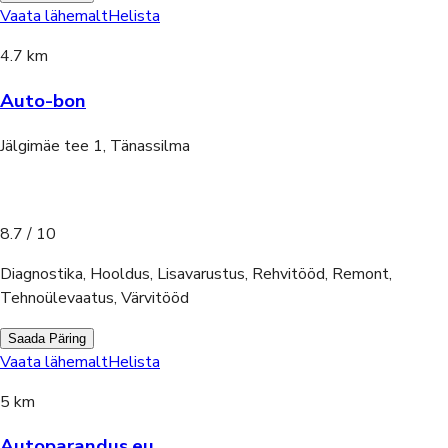
Vaata lähemalt
Helista
4.7 km
Auto-bon
Jälgimäe tee 1, Tänassilma
8.7
/ 10
Diagnostika, Hooldus, Lisavarustus, Rehvitööd, Remont,
Tehnoülevaatus, Värvitööd
Saada Päring
Vaata lähemalt
Helista
5 km
Autoparandus.eu